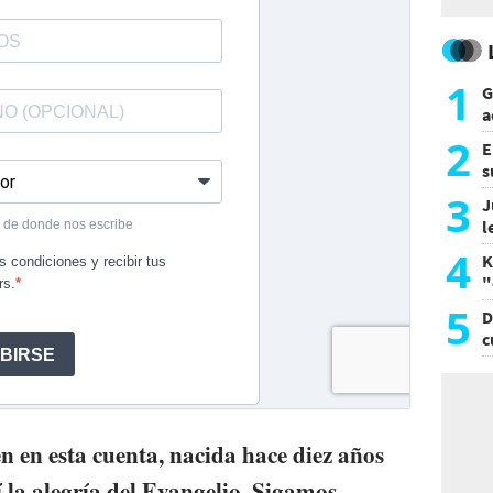
1
G
a
a
2
E
s
a
3
J
l
d
4
K
"
L
5
D
c
e
n en esta cuenta, nacida hace diez años
la alegría del Evangelio. Sigamos