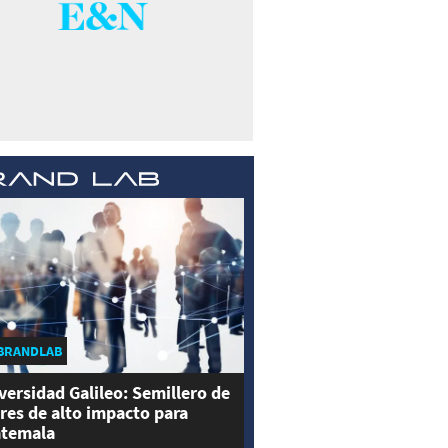
BRANDLAB
versidad Galileo: Semillero de
eres de alto impacto para
temala