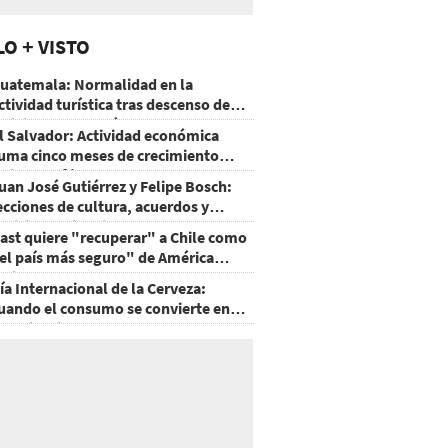
LO + VISTO
uatemala: Normalidad en la
ctividad turística tras descenso de
ctividad del volcán de Fuego
l Salvador: Actividad económica
uma cinco meses de crecimiento
rriba de 4%
uan José Gutiérrez y Felipe Bosch:
ecciones de cultura, acuerdos y
ecisiones sin miedo
ast quiere "recuperar" a Chile como
el país más seguro" de América
atina
ía Internacional de la Cerveza:
uando el consumo se convierte en
xperiencia