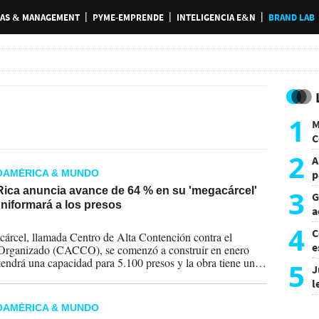
AS & MANAGEMENT
PYME-EMPRENDE
INTELIGENCIA E&N
BRAND LAB
1
M
C
y
2
A
OAMÉRICA & MUNDO
p
3
Rica anuncia avance de 64 % en su 'megacárcel'
G
niformará a los presos
a
2026
a
4
C
árcel, llamada Centro de Alta Contención contra el
e
Organizado (CACCO), se comenzó a construir en enero
i
tendrá una capacidad para 5.100 presos y la obra tiene un
5
J
 unos US$35 millones, según la información oficial.
l
d
OAMÉRICA & MUNDO