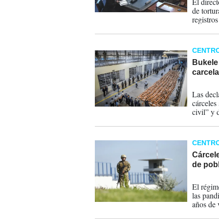
El direc
de tortu
registro
investig
CENTR
Bukele 
carcel
08-04-
Las decl
cárceles
civil” y
CENTR
Cárcel
de pobl
07-04-
El régim
las pand
años de 
homicidi