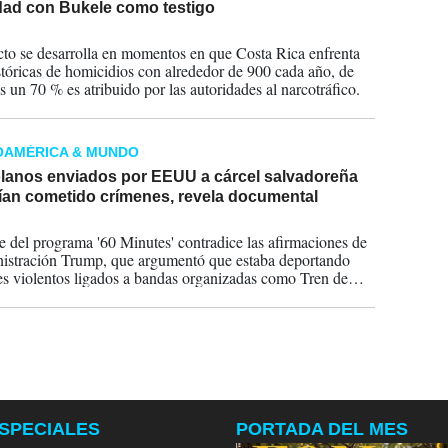
dad con Bukele como testigo
2026
cto se desarrolla en momentos en que Costa Rica enfrenta
istóricas de homicidios con alrededor de 900 cada año, de
s un 70 % es atribuido por las autoridades al narcotráfico.
OAMÉRICA & MUNDO
lanos enviados por EEUU a cárcel salvadoreña
ían cometido crímenes, revela documental
2025
e del programa '60 Minutes' contradice las afirmaciones de
istración Trump, que argumentó que estaba deportando
es violentos ligados a bandas organizadas como Tren de
SPECIALES
PORTADA DEL MES