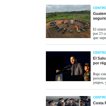
humanos 
CENTR
Guatem
seguri
28-03-
El siste
por 23 c
que supe
CENTR
El Salv
por ré
17-03-
Bajo est
personas
grupos, 
ha encen
humanos
CENTR
Costa R