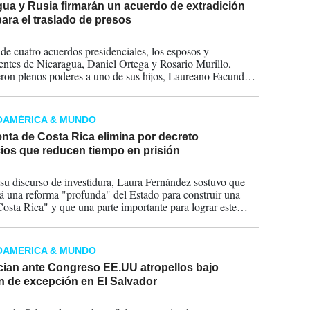
ua y Rusia firmarán un acuerdo de extradición
para el traslado de presos
2026
 de cuatro acuerdos presidenciales, los esposos y
entes de Nicaragua, Daniel Ortega y Rosario Murillo,
ron plenos poderes a uno de sus hijos, Laureano Facundo
urillo, para suscribir ambos acuerdos.
OAMÉRICA & MUNDO
nta de Costa Rica elimina por decreto
ios que reducen tiempo en prisión
2026
su discurso de investidura, Laura Fernández sostuvo que
á una reforma "profunda" del Estado para construir una
osta Rica" y que una parte importante para lograr este
erá aplicar "mano dura" contra el crimen organizado.
OAMÉRICA & MUNDO
ian ante Congreso EE.UU atropellos bajo
n de excepción en El Salvador
2026