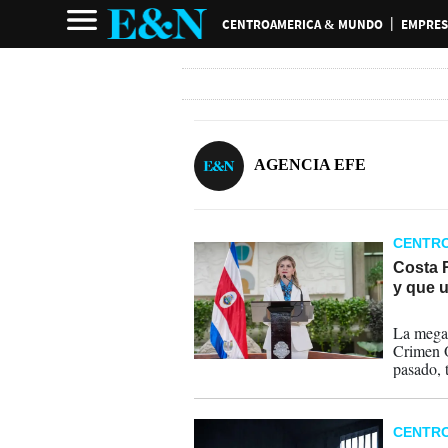
CENTROAMERICA & MUNDO
EMPRES
AGENCIA EFE
CENTR
Costa 
y que u
02-07-
La megac
Crimen 
pasado, 
costo de
CENTR