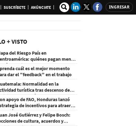
INGRESAR
SUSCRÍBETE
ANÚNCIATE
LO + VISTO
apa del Riesgo País en
entroamérica: quiénes pagan menos
 cuáles mejoraron
prenda cuál es el mejor momento
ara dar el "feedback" en el trabajo
uatemala: Normalidad en la
ctividad turística tras descenso de
ctividad del volcán de Fuego
on apoyo de FAO, Honduras lanzó
strategia de incentivos para atraer
nversión al agro
uan José Gutiérrez y Felipe Bosch:
ecciones de cultura, acuerdos y
ecisiones sin miedo