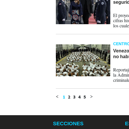
seguri
14-01-
El proye
cifras h
los cuale
CENTR
Venezo
no hab
23-12-
Reportaj
la Admin
criminal
Aragua.
1
2
3
4
5
<
>
SECCIONES
E