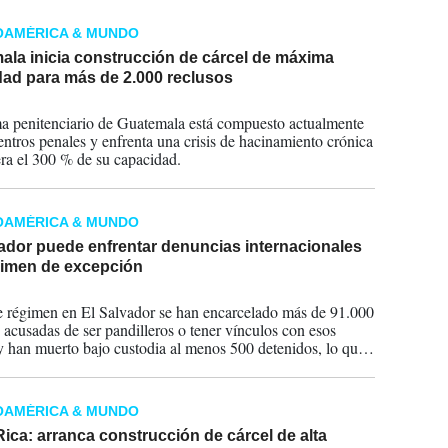
y muertes en cárceles.
OAMÉRICA & MUNDO
ala inicia construcción de cárcel de máxima
dad para más de 2.000 reclusos
2026
ma penitenciario de Guatemala está compuesto actualmente
entros penales y enfrenta una crisis de hacinamiento crónica
ra el 300 % de su capacidad.
OAMÉRICA & MUNDO
ador puede enfrentar denuncias internacionales
gimen de excepción
2026
e régimen en El Salvador se han encarcelado más de 91.000
 acusadas de ser pandilleros o tener vínculos con esos
y han muerto bajo custodia al menos 500 detenidos, lo que
dido las alarmas de grupos defensores de derechos
.
OAMÉRICA & MUNDO
ica: arranca construcción de cárcel de alta