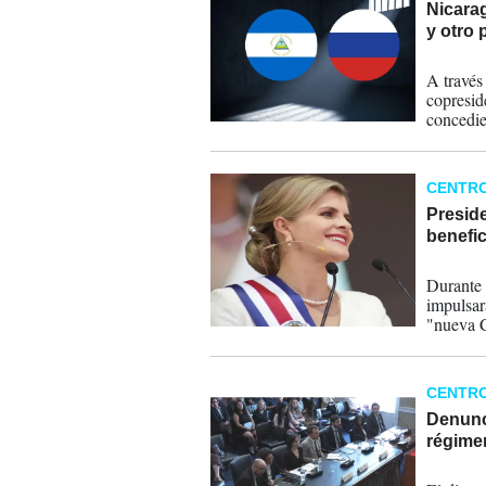
Nicarag
y otro 
19-05-
A través
copresid
concedie
Ortega M
CENTR
Preside
benefic
11-05-
Durante 
impulsar
"nueva C
cambio s
CENTR
Denunc
régime
17-04-