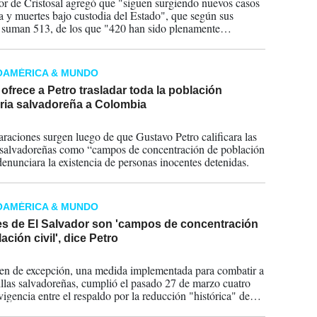
tor de Cristosal agregó que "siguen surgiendo nuevos casos
ra y muertes bajo custodia del Estado", que según sus
s suman 513, de los que "420 han sido plenamente
ados y documentados".
OAMÉRICA & MUNDO
ofrece a Petro trasladar toda la población
aria salvadoreña a Colombia
2026
araciones surgen luego de que Gustavo Petro calificara las
 salvadoreñas como “campos de concentración de población
 denunciara la existencia de personas inocentes detenidas.
OAMÉRICA & MUNDO
es de El Salvador son 'campos de concentración
ación civil', dice Petro
2026
en de excepción, una medida implementada para combatir a
illas salvadoreñas, cumplió el pasado 27 de marzo cuatro
vigencia entre el respaldo por la reducción "histórica" de
os en el país y denuncias de violaciones a derechos