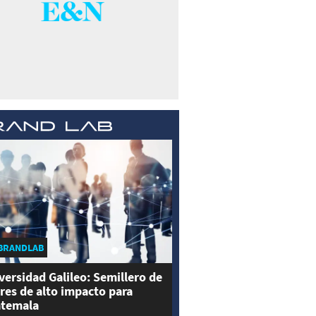
BRANDLAB
versidad Galileo: Semillero de
eres de alto impacto para
temala