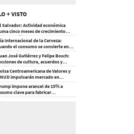
LO + VISTO
l Salvador: Actividad económica
uma cinco meses de crecimiento
rriba de 4%
ía Internacional de la Cerveza:
uando el consumo se convierte en
xperiencia
uan José Gutiérrez y Felipe Bosch:
ecciones de cultura, acuerdos y
ecisiones sin miedo
olsa Centroamericana de Valores y
NUD impulsarán mercado en
onduras
rump impone arancel de 15% a
nsumo clave para fabricar
emiconductores y paneles