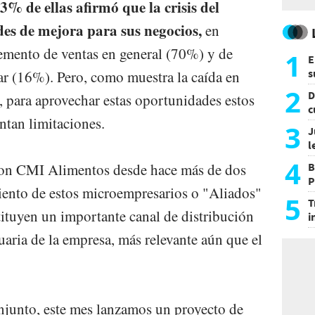
3% de ellas afirmó que la crisis del
s de mejora para sus negocios,
en
remento de ventas en general (70%) y de
1
E
s
lar (16%). Pero, como muestra la caída en
a
2
D
io, para aprovechar estas oportunidades estos
c
tan limitaciones.
e
3
J
l
d
4
con CMI Alimentos desde hace más de dos
B
P
miento de estos microempresarios o "Aliados"
H
5
T
ituyen un importante canal de distribución
i
s
cuaria de la empresa, más relevante aún que el
njunto, este mes lanzamos un proyecto de