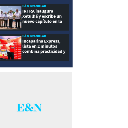
ernidad
E&N BRANDLAB
IRTRA inaugura
Xetulhá y escribe un
nuevo capítulo en la
historia de la
recreación de
Guatemala
E&N BRANDLAB
Incaparina Express,
lista en 2 minutos
combina practicidad y
nutrición