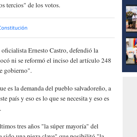
mod
os tercios" de los votos.
 Constitución
 oficialista Ernesto Castro, defendió la
tocó ni se reformó el inciso del artículo 248
de gobierno".
ue es la demanda del pueblo salvadoreño, a
ste país y eso es lo que se necesita y eso es
.
ltimos tres años "la súper mayoría" del
 sido una pieza clave" que posibilitó "la