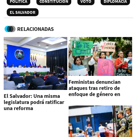
POLÍTICA
CONSTITUCIÓN
VOTO
DIPLOMACIA
EL SALVADOR
RELACIONADAS
Feministas denuncian
ataques tras retiro de
enfoque de género en
El Salvador: Una misma
escuelas en El Salvador
legislatura podrá ratificar
una reforma
constitucional