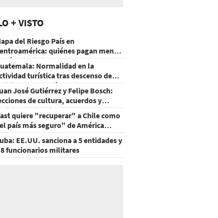
LO + VISTO
apa del Riesgo País en
entroamérica: quiénes pagan menos
 cuáles mejoraron
uatemala: Normalidad en la
ctividad turística tras descenso de
ctividad del volcán de Fuego
uan José Gutiérrez y Felipe Bosch:
ecciones de cultura, acuerdos y
ecisiones sin miedo
ast quiere "recuperar" a Chile como
el país más seguro" de América
atina
uba: EE.UU. sanciona a 5 entidades y
 8 funcionarios militares