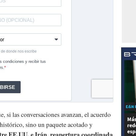
E&N 
ue, si las conversaciones avanzan, el acuerdo
Más
 histórico, sino un paquete acotado y
red
esp
entre EE.UU. e Irán, reapertura coordinada