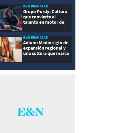
E&N BRANDLAB
Grupo Purdy: Cultura
que convierte el
talento en motor de
crecimiento
E&N BRANDLAB
Adium: Medio siglo de
expansión regional y
una cultura que marca
la diferencia