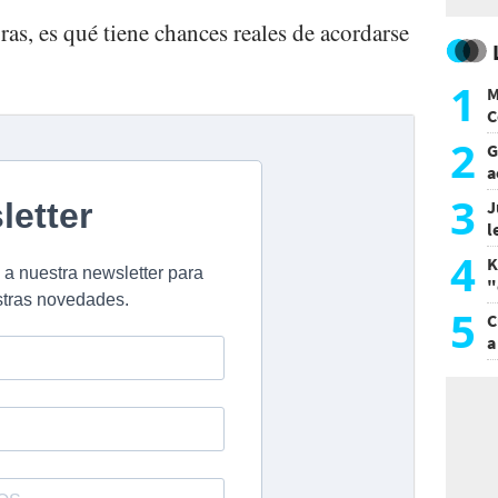
ras, es qué tiene chances reales de acordarse
1
M
C
y
2
G
a
a
3
J
l
d
4
K
"
L
5
C
a