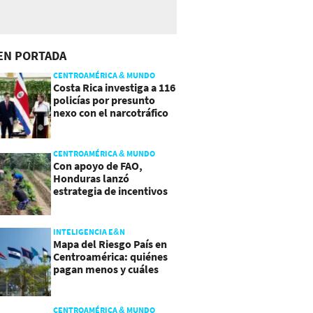
EN PORTADA
CENTROAMÉRICA & MUNDO
Costa Rica investiga a 116
policías por presunto
nexo con el narcotráfico
CENTROAMÉRICA & MUNDO
Con apoyo de FAO,
Honduras lanzó
estrategia de incentivos
para atraer inversión al
agro
INTELIGENCIA E&N
Mapa del Riesgo País en
Centroamérica: quiénes
pagan menos y cuáles
mejoraron
CENTROAMÉRICA & MUNDO