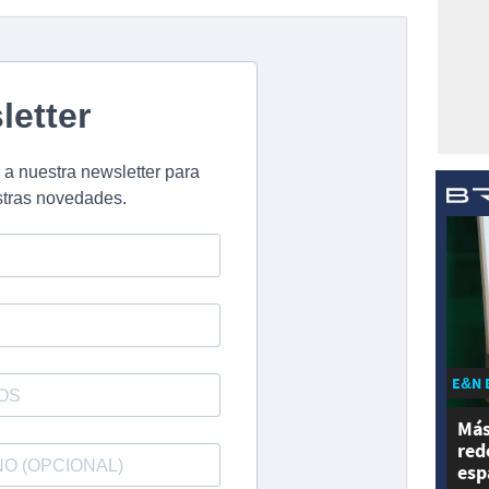
E&N 
Más
red
esp