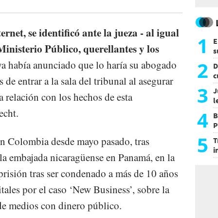
rnet, se identificó ante la jueza - al igual
1
E
 Ministerio Público, querellantes y los
s
a
2
a había anunciado que lo haría su abogado
D
c
 de entrar a la sala del tribunal al asegurar
e
3
J
a relación con los hechos de esta
l
d
echt.
4
B
P
H
5
 en Colombia desde mayo pasado, tras
T
i
la embajada nicaragüense en Panamá, en la
s
a prisión tras ser condenado a más de 10 años
tales por el caso ‘New Business’, sobre la
e medios con dinero público.