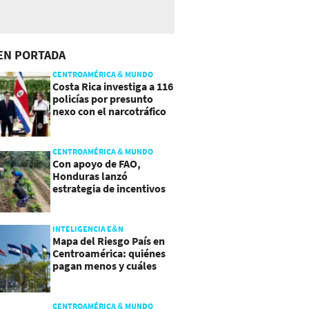
EN PORTADA
CENTROAMÉRICA & MUNDO
Costa Rica investiga a 116
policías por presunto
nexo con el narcotráfico
CENTROAMÉRICA & MUNDO
Con apoyo de FAO,
Honduras lanzó
estrategia de incentivos
para atraer inversión al
agro
INTELIGENCIA E&N
Mapa del Riesgo País en
Centroamérica: quiénes
pagan menos y cuáles
mejoraron
CENTROAMÉRICA & MUNDO