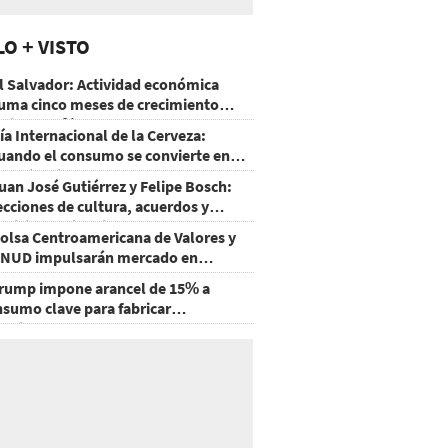
LO + VISTO
l Salvador: Actividad económica
uma cinco meses de crecimiento
rriba de 4%
ía Internacional de la Cerveza:
uando el consumo se convierte en
xperiencia
uan José Gutiérrez y Felipe Bosch:
ecciones de cultura, acuerdos y
ecisiones sin miedo
olsa Centroamericana de Valores y
NUD impulsarán mercado en
onduras
rump impone arancel de 15% a
nsumo clave para fabricar
emiconductores y paneles