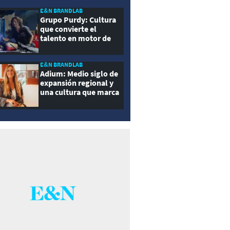
E&N BRANDLAB
Grupo Purdy: Cultura
que convierte el
talento en motor de
crecimiento
E&N BRANDLAB
Adium: Medio siglo de
expansión regional y
una cultura que marca
la diferencia