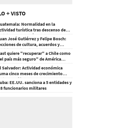
LO + VISTO
uatemala: Normalidad en la
ctividad turística tras descenso de
ctividad del volcán de Fuego
uan José Gutiérrez y Felipe Bosch:
ecciones de cultura, acuerdos y
ecisiones sin miedo
ast quiere "recuperar" a Chile como
el país más seguro" de América
atina
l Salvador: Actividad económica
uma cinco meses de crecimiento
rriba de 4%
uba: EE.UU. sanciona a 5 entidades y
 8 funcionarios militares