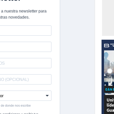
E&N 
Uni
líd
Gua