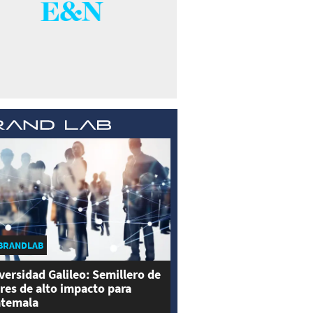
BRANDLAB
versidad Galileo: Semillero de
eres de alto impacto para
temala