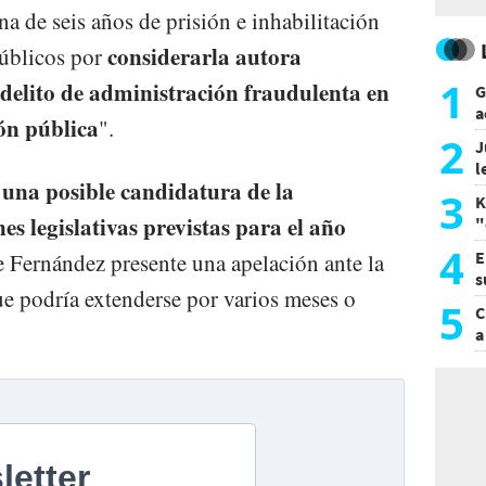
a de seis años de prisión e inhabilitación
considerarla autora
públicos por
1
delito de administración fraudulenta en
G
a
ión pública
".
a
2
J
l
 una posible candidatura de la
d
3
K
es legislativas previstas para el año
"
L
4
E
e Fernández presente una apelación ante la
s
e podría extenderse por varios meses o
a
5
C
a