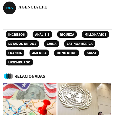
AGENCIA EFE
INGRESOS
ANÁLISIS
RIQUEZA
MILLONARIOS
ESTADOS UNIDOS
CHINA
LATINOAMÉRICA
FRANCIA
AMÉRICA
HONG KONG
SUIZA
LUXEMBURGO
RELACIONADAS