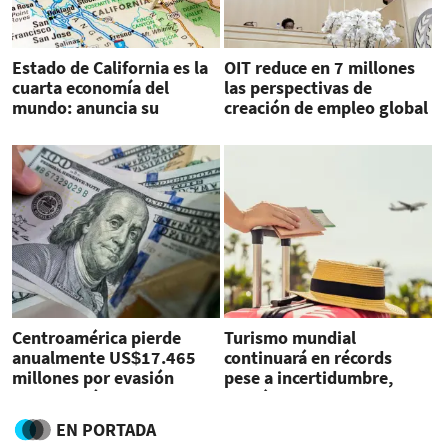
Estado de California es la
OIT reduce en 7 millones
cuarta economía del
las perspectivas de
mundo: anuncia su
creación de empleo global
gobernador, quien llama a
en 2025
protegerla
Centroamérica pierde
Turismo mundial
anualmente US$17.465
continuará en récords
millones por evasión
pese a incertidumbre,
fiscal, según informe
prevé WTTC
EN PORTADA