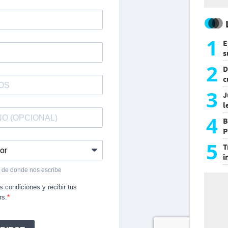
1
E
s
a
2
D
c
e
3
J
l
d
4
B
P
H
5
T
i
s