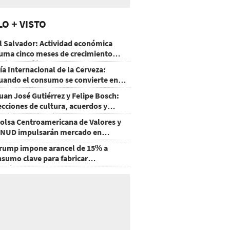
LO + VISTO
l Salvador: Actividad económica
uma cinco meses de crecimiento
rriba de 4%
ía Internacional de la Cerveza:
uando el consumo se convierte en
xperiencia
uan José Gutiérrez y Felipe Bosch:
ecciones de cultura, acuerdos y
ecisiones sin miedo
olsa Centroamericana de Valores y
NUD impulsarán mercado en
onduras
rump impone arancel de 15% a
nsumo clave para fabricar
emiconductores y paneles