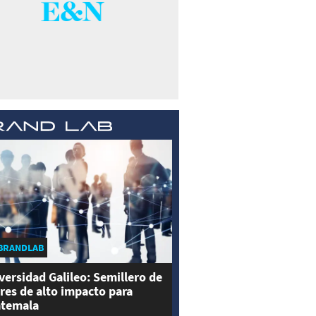
BRANDLAB
versidad Galileo: Semillero de
eres de alto impacto para
temala