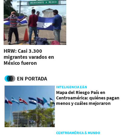
HRW: Casi 3.300
migrantes varados en
México fueron
secuestrados, violados o
agredidos
EN PORTADA
INTELIGENCIA E&N
Mapa del Riesgo País en
Centroamérica: quiénes pagan
menos y cuáles mejoraron
CENTROAMÉRICA & MUNDO