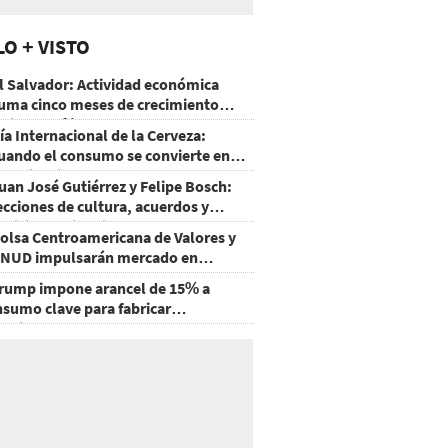
LO + VISTO
l Salvador: Actividad económica
uma cinco meses de crecimiento
rriba de 4%
ía Internacional de la Cerveza:
uando el consumo se convierte en
xperiencia
uan José Gutiérrez y Felipe Bosch:
ecciones de cultura, acuerdos y
ecisiones sin miedo
olsa Centroamericana de Valores y
NUD impulsarán mercado en
onduras
rump impone arancel de 15% a
nsumo clave para fabricar
emiconductores y paneles