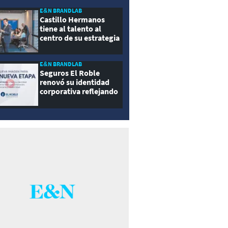
E&N BRANDLAB
Castillo Hermanos
tiene al talento al
centro de su estrategia
E&N BRANDLAB
Seguros El Roble
renovó su identidad
corporativa reflejando
innovación, cercanía y
modernidad