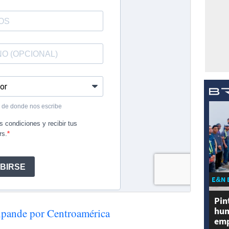
E&N 
Pin
hum
xpande por Centroamérica
emp