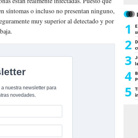
onas están realmente infectadas. Puesto que
en síntomas o incluso no presentan ninguno,
seguramente muy superior al detectado y por
1
E
baja.
s
a
2
D
c
e
3
J
l
d
4
B
P
H
5
T
i
s