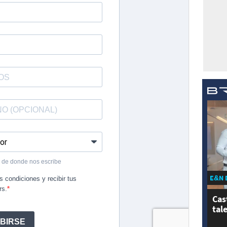
E&N 
Cas
tal