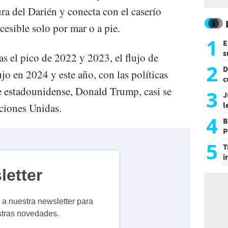
ra del Darién y conecta con el caserío
esible solo por mar o a pie.
1
E
s
s el pico de 2022 y 2023, el flujo de
a
2
D
ujo en 2024 y este año, con las políticas
c
te estadounidense, Donald Trump, casi se
e
3
J
l
ciones Unidas.
d
4
B
P
H
5
T
i
s