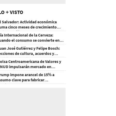
LO + VISTO
l Salvador: Actividad económica
uma cinco meses de crecimiento
rriba de 4%
ía Internacional de la Cerveza:
uando el consumo se convierte en
xperiencia
uan José Gutiérrez y Felipe Bosch:
ecciones de cultura, acuerdos y
ecisiones sin miedo
olsa Centroamericana de Valores y
NUD impulsarán mercado en
onduras
rump impone arancel de 15% a
nsumo clave para fabricar
emiconductores y paneles