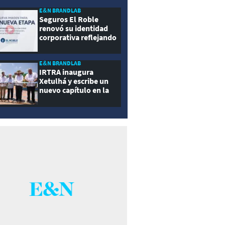
E&N BRANDLAB
Seguros El Roble
renovó su identidad
corporativa reflejando
innovación, cercanía y
modernidad
E&N BRANDLAB
IRTRA inaugura
Xetulhá y escribe un
nuevo capítulo en la
historia de la
recreación de
Guatemala