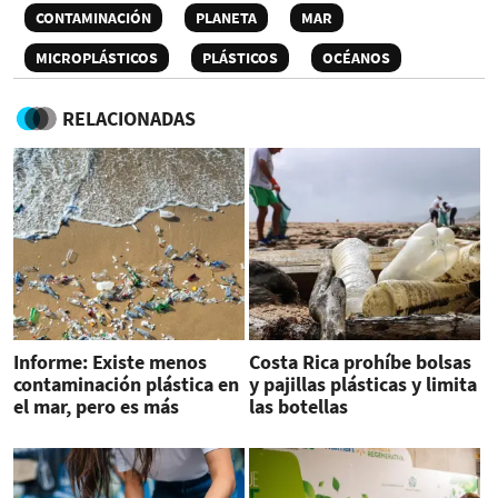
CONTAMINACIÓN
PLANETA
MAR
MICROPLÁSTICOS
PLÁSTICOS
OCÉANOS
RELACIONADAS
Informe: Existe menos
Costa Rica prohíbe bolsas
contaminación plástica en
y pajillas plásticas y limita
el mar, pero es más
las botellas
duradera