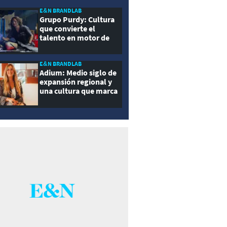
E&N BRANDLAB
Grupo Purdy: Cultura
que convierte el
talento en motor de
crecimiento
E&N BRANDLAB
Adium: Medio siglo de
expansión regional y
una cultura que marca
la diferencia