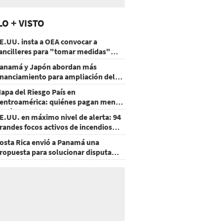
LO + VISTO
E.UU. insta a OEA convocar a
ancilleres para "tomar medidas"
obre Nicaragua
anamá y Japón abordan más
inanciamiento para ampliación del
etro
apa del Riesgo País en
entroamérica: quiénes pagan menos
 cuáles mejoraron
E.UU. en máximo nivel de alerta: 94
randes focos activos de incendios
orestales
osta Rica envió a Panamá una
ropuesta para solucionar disputa
omercial