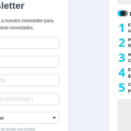
1
E
c
s
2
P
f
m
3
M
C
y
4
E
g
f
5
C
p
c