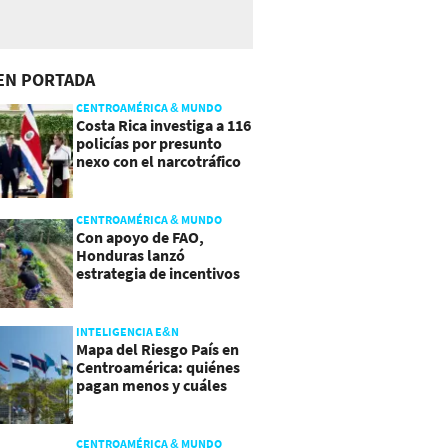
EN PORTADA
CENTROAMÉRICA & MUNDO
Costa Rica investiga a 116
policías por presunto
nexo con el narcotráfico
CENTROAMÉRICA & MUNDO
Con apoyo de FAO,
Honduras lanzó
estrategia de incentivos
para atraer inversión al
agro
INTELIGENCIA E&N
Mapa del Riesgo País en
Centroamérica: quiénes
pagan menos y cuáles
mejoraron
CENTROAMÉRICA & MUNDO