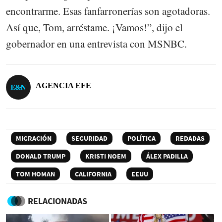
encontrarme. Esas fanfarronerías son agotadoras.
Así que, Tom, arréstame. ¡Vamos!”, dijo el
gobernador en una entrevista con MSNBC.
AGENCIA EFE
MIGRACIÓN
SEGURIDAD
POLÍTICA
REDADAS
DONALD TRUMP
KRISTI NOEM
ÁLEX PADILLA
TOM HOMAN
CALIFORNIA
EEUU
RELACIONADAS