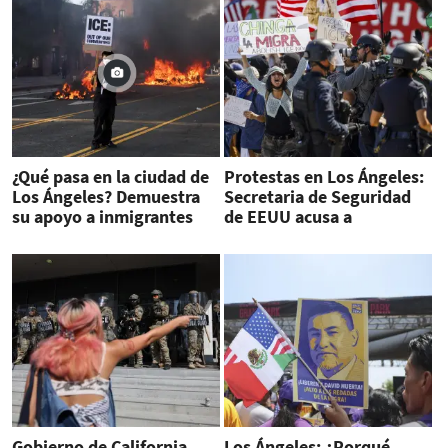
¿Qué pasa en la ciudad de
Protestas en Los Ángeles:
Los Ángeles? Demuestra
Secretaria de Seguridad
su apoyo a inmigrantes
de EEUU acusa a
indocumentados
Sheinbaum y ella le
responde
Gobierno de California
Los Ángeles: ¿Porqué