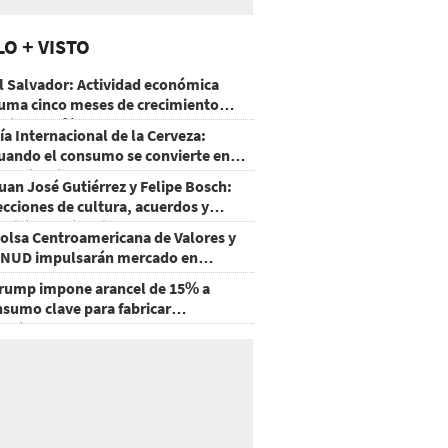
LO + VISTO
l Salvador: Actividad económica
uma cinco meses de crecimiento
rriba de 4%
ía Internacional de la Cerveza:
uando el consumo se convierte en
xperiencia
uan José Gutiérrez y Felipe Bosch:
ecciones de cultura, acuerdos y
ecisiones sin miedo
olsa Centroamericana de Valores y
NUD impulsarán mercado en
onduras
rump impone arancel de 15% a
nsumo clave para fabricar
emiconductores y paneles