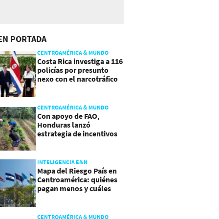
EN PORTADA
CENTROAMÉRICA & MUNDO
Costa Rica investiga a 116
policías por presunto
nexo con el narcotráfico
CENTROAMÉRICA & MUNDO
Con apoyo de FAO,
Honduras lanzó
estrategia de incentivos
para atraer inversión al
agro
INTELIGENCIA E&N
Mapa del Riesgo País en
Centroamérica: quiénes
pagan menos y cuáles
mejoraron
CENTROAMÉRICA & MUNDO