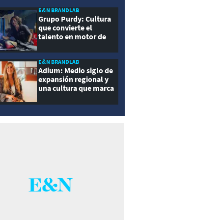
E&N BRANDLAB
Grupo Purdy: Cultura
que convierte el
talento en motor de
crecimiento
E&N BRANDLAB
Adium: Medio siglo de
expansión regional y
una cultura que marca
la diferencia