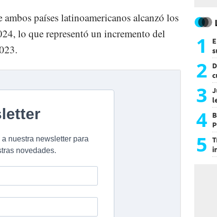
e ambos países latinoamericanos alcanzó los
024, lo que representó un incremento del
1
E
023.
s
a
2
D
c
e
3
J
l
d
4
B
P
H
5
T
i
s