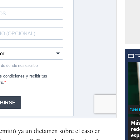
E&N 
Más
red
mitió ya un dictamen sobre el caso en
esp