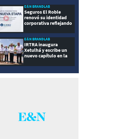
E&N BRANDLAB
Seguros El Roble
renovó su identidad
corporativa reflejando
innovación, cercanía y
modernidad
E&N BRANDLAB
IRTRA inaugura
Xetulhá y escribe un
nuevo capítulo en la
historia de la
recreación de
Guatemala