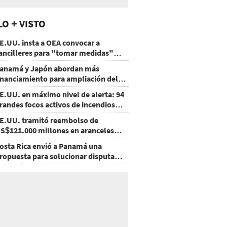
LO + VISTO
E.UU. insta a OEA convocar a
ancilleres para "tomar medidas"
obre Nicaragua
anamá y Japón abordan más
inanciamiento para ampliación del
etro
E.UU. en máximo nivel de alerta: 94
randes focos activos de incendios
orestales
E.UU. tramitó reembolso de
S$121.000 millones en aranceles
nulados
osta Rica envió a Panamá una
ropuesta para solucionar disputa
omercial