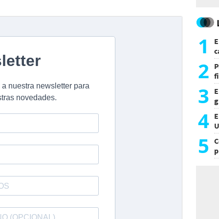
1
E
c
s
2
P
f
m
3
E
g
f
4
E
U
a
5
C
p
c