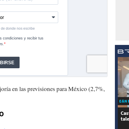
joría en las previsiones para México (2,7%,
E&N 
VO
Cas
tal