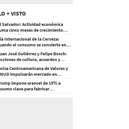
LO + VISTO
l Salvador: Actividad económica
uma cinco meses de crecimiento
rriba de 4%
ía Internacional de la Cerveza:
uando el consumo se convierte en
xperiencia
uan José Gutiérrez y Felipe Bosch:
ecciones de cultura, acuerdos y
ecisiones sin miedo
olsa Centroamericana de Valores y
NUD impulsarán mercado en
onduras
rump impone arancel de 15% a
nsumo clave para fabricar
emiconductores y paneles