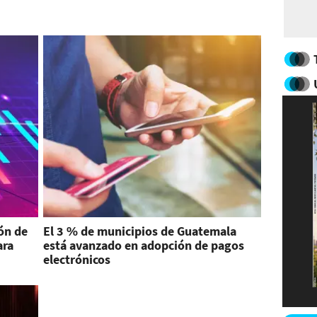
ón de
El 3 % de municipios de Guatemala
ara
está avanzado en adopción de pagos
electrónicos