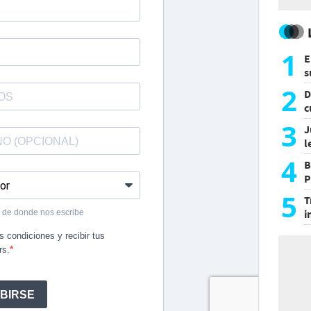
1
E
s
a
2
D
c
e
3
J
l
d
4
B
P
H
5
T
i
s