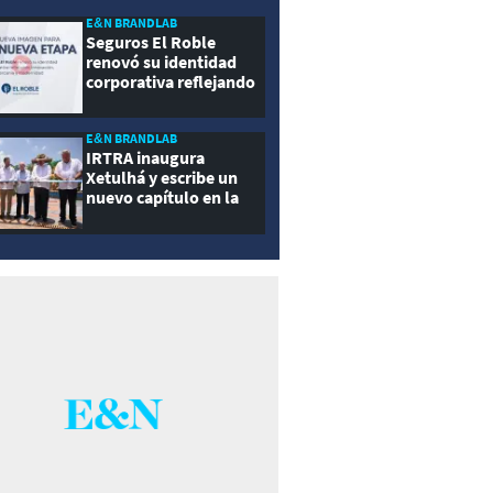
E&N BRANDLAB
Seguros El Roble
renovó su identidad
corporativa reflejando
innovación, cercanía y
modernidad
E&N BRANDLAB
IRTRA inaugura
Xetulhá y escribe un
nuevo capítulo en la
historia de la
recreación de
Guatemala