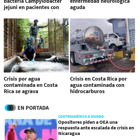
bacteria Campylobacter
enfermedad neurológica
jejuni en pacientes con
aguda
enfermedad neurológica
aguda
Crisis por agua
Crisis en Costa Rica por
contaminada en Costa
agua contaminada con
Rica se agrava
hidrocarburos
EN PORTADA
CENTROAMÉRICA & MUNDO
Opositores piden a OEA una
respuesta ante escalada de crisis en
Nicaragua