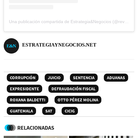
Una publicación compartida de Estrategia&Negocios (@revista_eyn)
ESTRATEGIAYNEGOCIOS.NET
CORRUPCIÓN
JUICIO
SENTENCIA
ADUANAS
EXPRESIDENTE
DEFRAUDACIÓN FISCAL
ROXANA BALDETTI
OTTO PÉREZ MOLINA
GUATEMALA
SAT
CICIG
RELACIONADAS