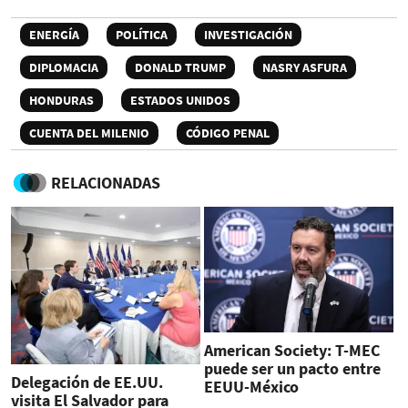
ENERGÍA
POLÍTICA
INVESTIGACIÓN
DIPLOMACIA
DONALD TRUMP
NASRY ASFURA
HONDURAS
ESTADOS UNIDOS
CUENTA DEL MILENIO
CÓDIGO PENAL
RELACIONADAS
American Society: T-MEC
puede ser un pacto entre
Delegación de EE.UU.
EEUU-México
visita El Salvador para