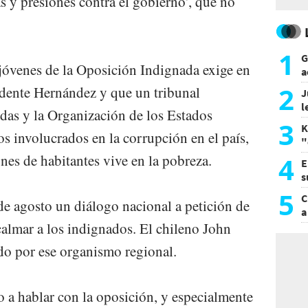
as y presiones contra el gobierno', que no
1
G
jóvenes de la Oposición Indignada exige en
a
a
2
sidente Hernández y que un tribunal
J
l
das y la Organización de los Estados
d
3
K
s involucrados en la corrupción en el paí­s,
"
L
nes de habitantes vive en la pobreza.
4
E
s
a
5
C
e agosto un diálogo nacional a petición de
a
almar a los indignados. El chileno John
ado por ese organismo regional.
do a hablar con la oposición, y especialmente