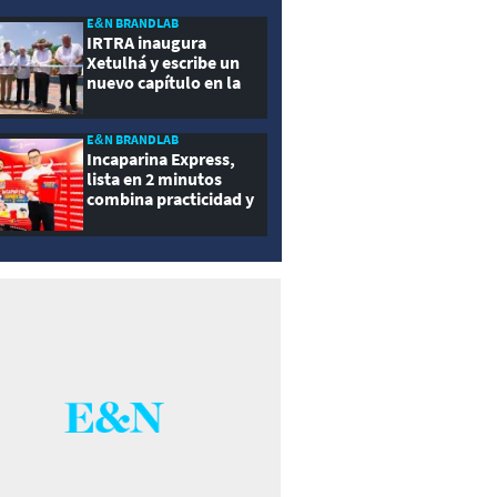
ernidad
E&N BRANDLAB
IRTRA inaugura
Xetulhá y escribe un
nuevo capítulo en la
historia de la
recreación de
Guatemala
E&N BRANDLAB
Incaparina Express,
lista en 2 minutos
combina practicidad y
nutrición