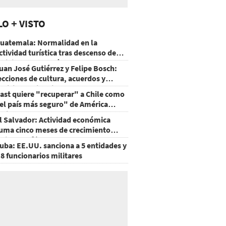
LO + VISTO
uatemala: Normalidad en la
ctividad turística tras descenso de
ctividad del volcán de Fuego
uan José Gutiérrez y Felipe Bosch:
ecciones de cultura, acuerdos y
ecisiones sin miedo
ast quiere "recuperar" a Chile como
el país más seguro" de América
atina
l Salvador: Actividad económica
uma cinco meses de crecimiento
rriba de 4%
uba: EE.UU. sanciona a 5 entidades y
 8 funcionarios militares