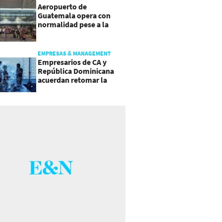
Aeropuerto de
Guatemala opera con
normalidad pese a la
actividad del volcán de
Fuego
EMPRESAS & MANAGEMENT
Empresarios de CA y
República Dominicana
acuerdan retomar la
agenda regional