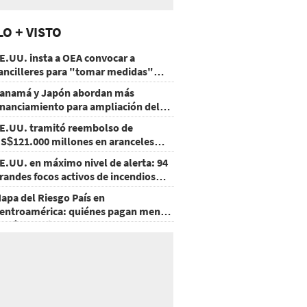
LO + VISTO
E.UU. insta a OEA convocar a
ancilleres para "tomar medidas"
obre Nicaragua
anamá y Japón abordan más
inanciamiento para ampliación del
etro
E.UU. tramitó reembolso de
S$121.000 millones en aranceles
nulados
E.UU. en máximo nivel de alerta: 94
randes focos activos de incendios
orestales
apa del Riesgo País en
entroamérica: quiénes pagan menos
 cuáles mejoraron