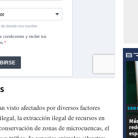
ES
 visto afectados por diversos factores
E&N 
legal, la extracción ilegal de recursos en
Más
red
la conservación de zonas de microcuencas, el
esp
a y tráfico de especies animales silvestres.