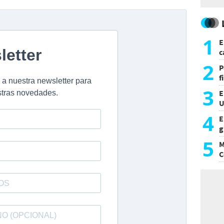
1
E
c
s
2
P
f
m
3
E
U
a
4
E
g
f
5
M
C
y