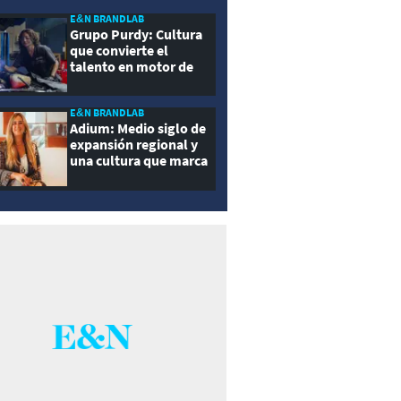
E&N BRANDLAB
Grupo Purdy: Cultura
que convierte el
talento en motor de
crecimiento
E&N BRANDLAB
Adium: Medio siglo de
expansión regional y
una cultura que marca
la diferencia