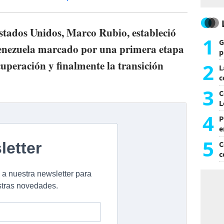
Estados Unidos, Marco Rubio, estableció
1
G
 Venezuela marcado por una primera etapa
p
e
ecuperación y finalmente la transición
2
L
c
G
3
C
L
4
P
e
p
5
C
c
c