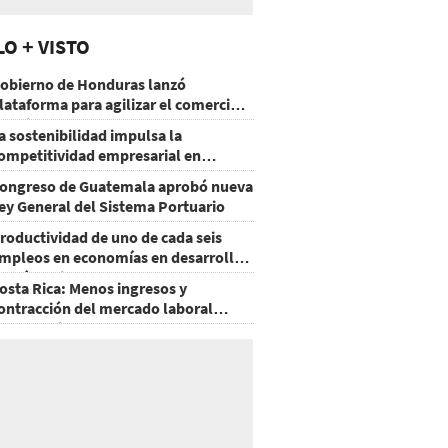
LO + VISTO
obierno de Honduras lanzó
lataforma para agilizar el comercio
xterior
a sostenibilidad impulsa la
ompetitividad empresarial en
uatemala
ongreso de Guatemala aprobó nueva
ey General del Sistema Portuario
roductividad de uno de cada seis
mpleos en economías en desarrollo
odría mejorar por la IA
osta Rica: Menos ingresos y
ontracción del mercado laboral
ausan baja del consumo