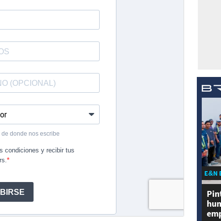
E&N 
Pin
hum
emp