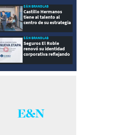
E&N BRANDLAB
Castillo Hermanos
tiene al talento al
centro de su estrategia
E&N BRANDLAB
Seguros El Roble
renovó su identidad
corporativa reflejando
innovación, cercanía y
modernidad