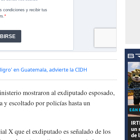
ligro' en Guatemala, advierte la CIDH
nisterio mostraron al exdiputado esposado,
a y escoltado por policías hasta un
E&N 
IRT
un 
ocial X que el exdiputado es señalado de los
de 