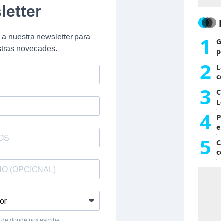
1
G
p
e
2
L
c
G
3
C
L
4
P
e
p
5
C
c
c