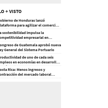
LO + VISTO
obierno de Honduras lanzó
lataforma para agilizar el comercio
xterior
a sostenibilidad impulsa la
ompetitividad empresarial en
uatemala
ongreso de Guatemala aprobó nueva
ey General del Sistema Portuario
roductividad de uno de cada seis
mpleos en economías en desarrollo
odría mejorar por la IA
osta Rica: Menos ingresos y
ontracción del mercado laboral
ausan baja del consumo