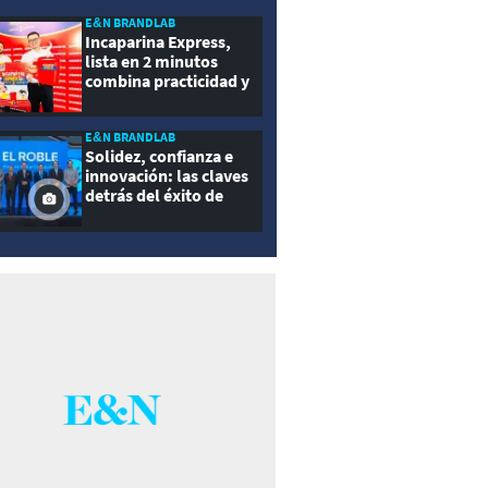
E&N BRANDLAB
Incaparina Express,
lista en 2 minutos
combina practicidad y
nutrición
E&N BRANDLAB
Solidez, confianza e
innovación: las claves
detrás del éxito de
Seguros El Roble