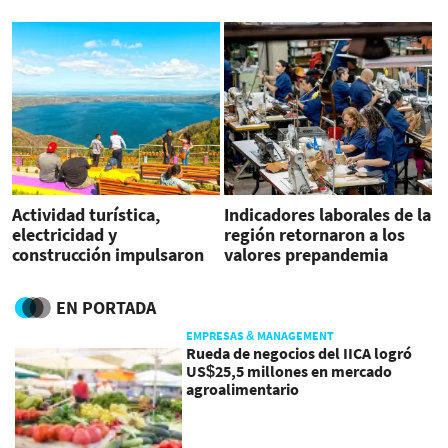
crecimiento de
Centroamérica
Actividad turística,
Indicadores laborales de la
electricidad y
región retornaron a los
construcción impulsaron
valores prepandemia
el PIB de Nicaragua al
segundo trimestre
EN PORTADA
EMPRESAS & MANAGEMENT
Rueda de negocios del IICA logró
US$25,5 millones en mercado
agroalimentario