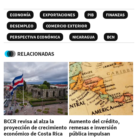
ECONOMÍA
EXPORTACIONES
PIB
FINANZAS
DESEMPLEO
COMERCIO EXTERIOR
PERSPECTIVA ECONÓMICA
NICARAGUA
BCN
RELACIONADAS
BCCR revisa al alza la
Aumento del crédito,
proyección de crecimiento
remesas e inversión
económico de Costa Rica
pública impulsan