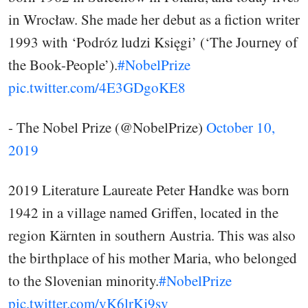
in Wrocław. She made her debut as a fiction writer
1993 with ‘Podróz ludzi Księgi’ (‘The Journey of
the Book-People’).
#NobelPrize
pic.twitter.com/4E3GDgoKE8
- The Nobel Prize (@NobelPrize)
October 10,
2019
2019 Literature Laureate Peter Handke was born
1942 in a village named Griffen, located in the
region Kärnten in southern Austria. This was also
the birthplace of his mother Maria, who belonged
to the Slovenian minority.
#NobelPrize
pic.twitter.com/yK6lrKj9sv