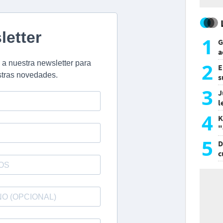
1
G
a
a
2
E
s
a
3
J
l
d
4
K
"
L
5
D
c
e