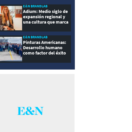
E&N BRANDLAB
Adium: Medio siglo de
expansión regional y
una cultura que marca
la diferencia
E&N BRANDLAB
Pinturas Americanas:
Desarrollo humano
como factor del éxito
empresarial