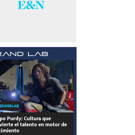
BRANDLAB
po Purdy: Cultura que
vierte el talento en motor de
cimiento