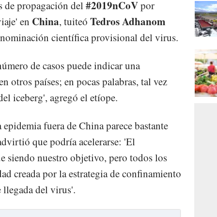
#2019nCoV
s de propagación del
por
China
Tedros Adhanom
iaje' en
, tuiteó
enominación científica provisional del virus.
número de casos puede indicar una
n otros países; en pocas palabras, tal vez
el iceberg', agregó el etíope.
a epidemia fuera de China parece bastante
virtió que podría acelerarse: 'El
e siendo nuestro objetivo, pero todos los
dad creada por la estrategia de confinamiento
 llegada del virus'.