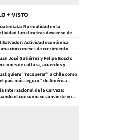
LO + VISTO
uatemala: Normalidad en la
ctividad turística tras descenso de
ctividad del volcán de Fuego
l Salvador: Actividad económica
uma cinco meses de crecimiento
rriba de 4%
uan José Gutiérrez y Felipe Bosch:
ecciones de cultura, acuerdos y
ecisiones sin miedo
ast quiere "recuperar" a Chile como
el país más seguro" de América
atina
ía Internacional de la Cerveza:
uando el consumo se convierte en
xperiencia