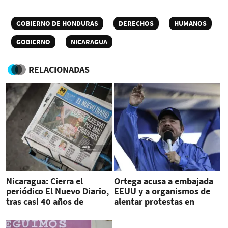
GOBIERNO DE HONDURAS
DERECHOS
HUMANOS
GOBIERNO
NICARAGUA
RELACIONADAS
Nicaragua: Cierra el
Ortega acusa a embajada
periódico El Nuevo Diario,
EEUU y a organismos de
tras casi 40 años de
alentar protestas en
trayectoria
Nicaragua