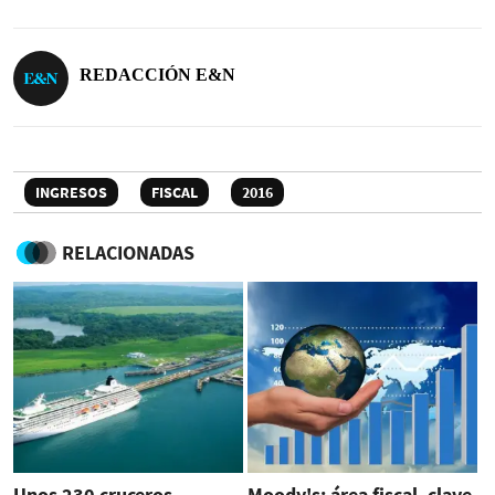
REDACCIÓN E&N
INGRESOS
FISCAL
2016
RELACIONADAS
Unos 230 cruceros
Moody's: área fiscal, clave