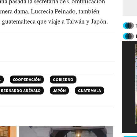
ana pasada la secretaría de Comunicación
primera dama, Lucrecia Peinado, también
n guatemalteca que viaje a Taiwán y Japón.
A
COOPERACIÓN
GOBIERNO
BERNARDO ARÉVALO
JAPÓN
GUATEMALA