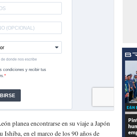
E&N 
Pin
eón planea encontrarse en su viaje a Japón
hum
emp
u Ishiba, en el marco de los 90 años de