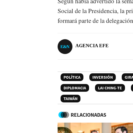
Según había advertido la sem
Social de la Presidencia, la 
formará parte de la delegació
AGENCIA EFE
POLÍTICA
INVERSIÓN
GIR
DIPLOMACIA
LAI CHING-TE
TAIWÁN
RELACIONADAS