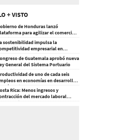
LO + VISTO
obierno de Honduras lanzó
lataforma para agilizar el comercio
xterior
a sostenibilidad impulsa la
ompetitividad empresarial en
uatemala
ongreso de Guatemala aprobó nueva
ey General del Sistema Portuario
roductividad de uno de cada seis
mpleos en economías en desarrollo
odría mejorar por la IA
osta Rica: Menos ingresos y
ontracción del mercado laboral
ausan baja del consumo