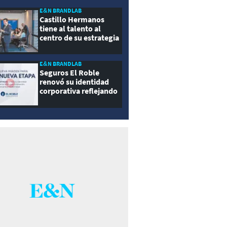
E&N BRANDLAB
Castillo Hermanos
tiene al talento al
centro de su estrategia
E&N BRANDLAB
Seguros El Roble
renovó su identidad
corporativa reflejando
innovación, cercanía y
modernidad