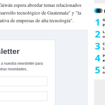
Taiwán espera abordar temas relacionados
esarrollo tecnológico de Guatemala" y "la
1
cativa de empresas de alta tecnología".
G
p
e
2
L
c
G
3
C
L
4
P
e
p
5
C
c
c