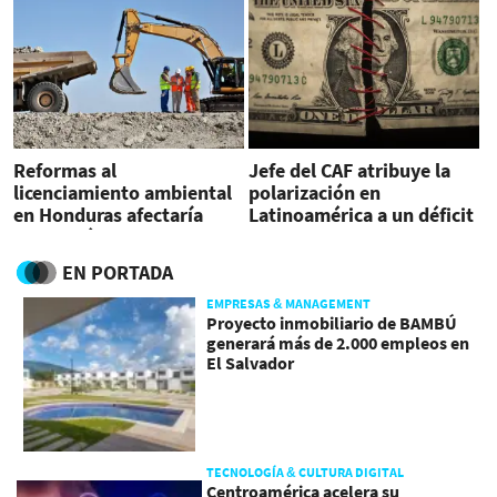
Reformas al
Jefe del CAF atribuye la
licenciamiento ambiental
polarización en
en Honduras afectaría
Latinoamérica a un déficit
protección al medio
de confianza
ambiente, advierte
EN PORTADA
OACNUDH
EMPRESAS & MANAGEMENT
Proyecto inmobiliario de BAMBÚ
generará más de 2.000 empleos en
El Salvador
TECNOLOGÍA & CULTURA DIGITAL
Centroamérica acelera su