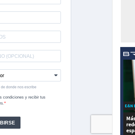
E&N 
Más
red
esp