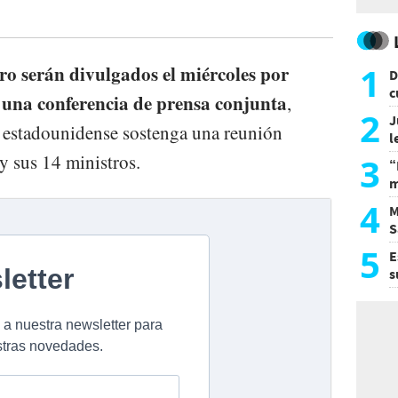
1
o serán divulgados el miércoles por
D
c
 una conferencia de prensa conjunta
,
e
2
J
o estadounidense sostenga una reunión
l
d
y sus 14 ministros.
3
“
m
d
4
M
S
a
5
E
s
U