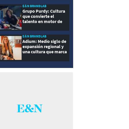
E&N BRANDLAB
Grupo Purdy: Cultura
que convierte el
talento en motor de
crecimiento
E&N BRANDLAB
Adium: Medio siglo de
expansión regional y
una cultura que marca
la diferencia