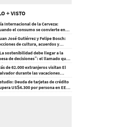
LO + VISTO
ía Internacional de la Cerveza:
uando el consumo se convierte en
xperiencia
uan José Gutiérrez y Felipe Bosch:
ecciones de cultura, acuerdos y
ecisiones sin miedo
La sostenibilidad debe llegar a la
esa de decisiones”: el llamado que
eja CentraRSE
ás de 62.000 extranjeros visitan El
alvador durante las vacaciones
gostinas
studio: Deuda de tarjetas de crédito
upera US$4.300 por persona en EE.
U.