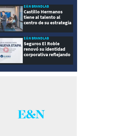
E&N BRANDLAB
Castillo Hermanos
tiene al talento al
centro de su estrategia
E&N BRANDLAB
Seguros El Roble
renovó su identidad
corporativa reflejando
innovación, cercanía y
modernidad