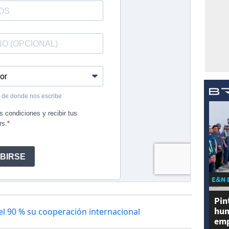
E&N 
Pin
hum
l 90 % su cooperación internacional
emp