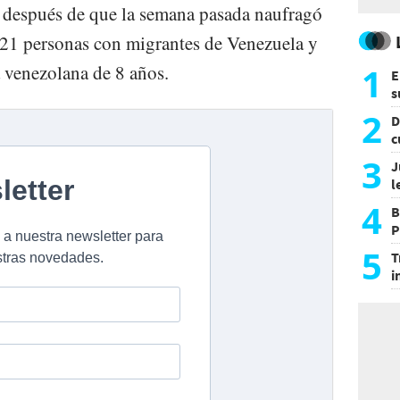
, después de que la semana pasada naufragó
 21 personas con migrantes de Venezuela y
1
venezolana de 8 años.
E
s
a
2
D
c
e
3
J
l
d
4
B
P
H
5
T
i
s