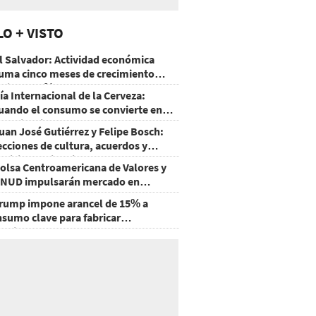
LO + VISTO
l Salvador: Actividad económica
uma cinco meses de crecimiento
rriba de 4%
ía Internacional de la Cerveza:
uando el consumo se convierte en
xperiencia
uan José Gutiérrez y Felipe Bosch:
ecciones de cultura, acuerdos y
ecisiones sin miedo
olsa Centroamericana de Valores y
NUD impulsarán mercado en
onduras
rump impone arancel de 15% a
nsumo clave para fabricar
emiconductores y paneles