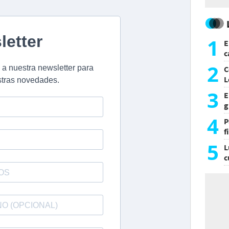
1
E
c
s
2
C
L
3
E
g
f
4
P
f
m
5
L
c
e