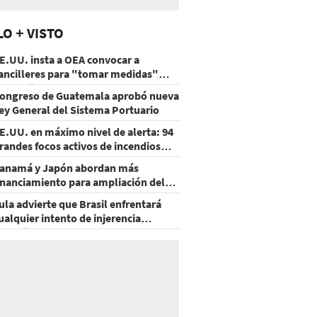
LO + VISTO
E.UU. insta a OEA convocar a
ancilleres para "tomar medidas"
obre Nicaragua
ongreso de Guatemala aprobó nueva
ey General del Sistema Portuario
E.UU. en máximo nivel de alerta: 94
randes focos activos de incendios
orestales
anamá y Japón abordan más
inanciamiento para ampliación del
etro
ula advierte que Brasil enfrentará
ualquier intento de injerencia
xtranjera