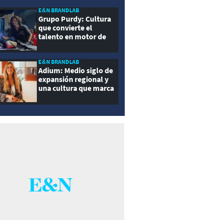
E&N BRANDLAB
Grupo Purdy: Cultura
que convierte el
talento en motor de
crecimiento
E&N BRANDLAB
Adium: Medio siglo de
expansión regional y
una cultura que marca
la diferencia