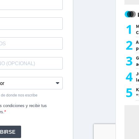
1
M
C
y
2
A
p
3
G
a
a
4
J
l
d
5
K
"
L