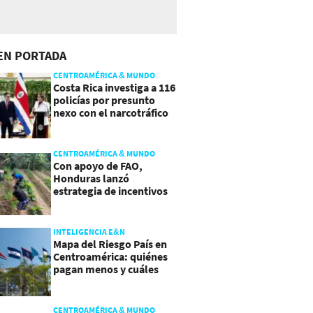
EN PORTADA
CENTROAMÉRICA & MUNDO
Costa Rica investiga a 116
policías por presunto
nexo con el narcotráfico
CENTROAMÉRICA & MUNDO
Con apoyo de FAO,
Honduras lanzó
estrategia de incentivos
para atraer inversión al
agro
INTELIGENCIA E&N
Mapa del Riesgo País en
Centroamérica: quiénes
pagan menos y cuáles
mejoraron
CENTROAMÉRICA & MUNDO