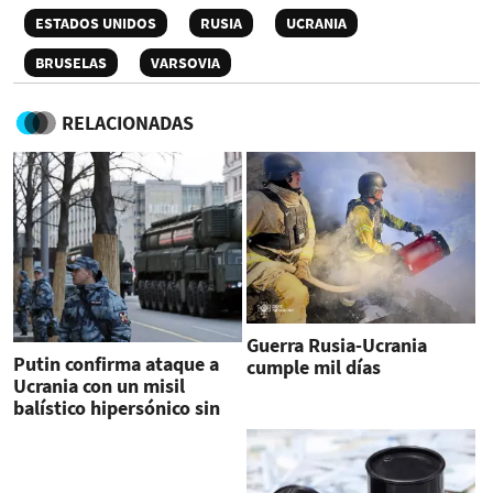
ESTADOS UNIDOS
RUSIA
UCRANIA
BRUSELAS
VARSOVIA
RELACIONADAS
Guerra Rusia-Ucrania
Putin confirma ataque a
cumple mil días
Ucrania con un misil
balístico hipersónico sin
carga nuclear