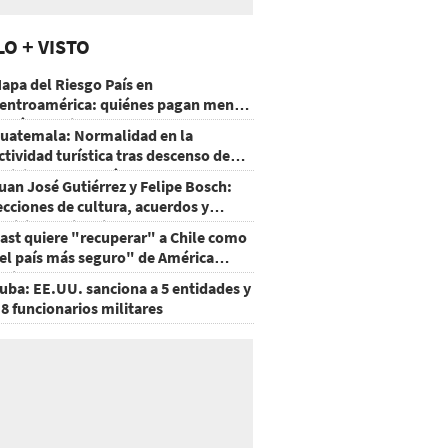
LO + VISTO
apa del Riesgo País en
entroamérica: quiénes pagan menos
 cuáles mejoraron
uatemala: Normalidad en la
ctividad turística tras descenso de
ctividad del volcán de Fuego
uan José Gutiérrez y Felipe Bosch:
ecciones de cultura, acuerdos y
ecisiones sin miedo
ast quiere "recuperar" a Chile como
el país más seguro" de América
atina
uba: EE.UU. sanciona a 5 entidades y
 8 funcionarios militares