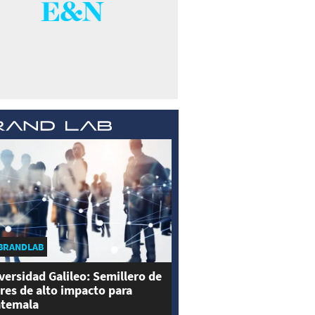
BRANDLAB
versidad Galileo: Semillero de
eres de alto impacto para
temala