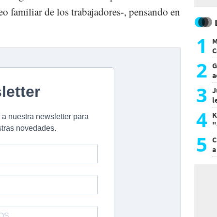
o familiar de los trabajadores-, pensando en
1
M
C
y
2
G
a
a
3
J
l
d
4
K
"
L
5
C
a