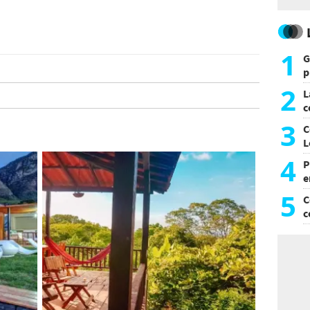
1
G
p
e
2
L
c
G
3
C
L
4
P
e
p
5
C
c
c