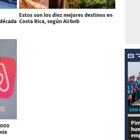
Estos son los diez mejores destinos en
 década
Costa Rica, según Airbnb
E&N 
Pin
.000
hum
mia
emp