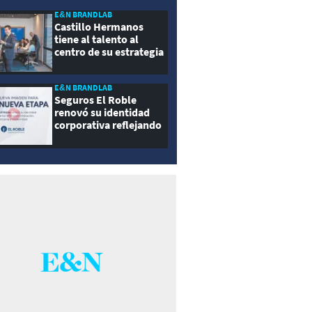
E&N BRANDLAB
Castillo Hermanos
tiene al talento al
centro de su estrategia
E&N BRANDLAB
Seguros El Roble
renovó su identidad
corporativa reflejando
innovación, cercanía y
modernidad