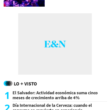
LO + VISTO
1
El Salvador: Actividad económica suma cinco
meses de crecimiento arriba de 4%
2
Día Internacional de la Cerveza: cuando el