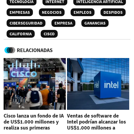
TECNOLOGÍA
INTERNET
INTELIGENCIA ARTIFICIAL
EMPRESAS
NEGOCIOS
EMPLEOS
DESPIDOS
CIBERSEGURIDAD
EMPRESA
GANANCIAS
CALIFORNIA
CISCO
RELACIONADAS
Cisco lanza un fondo de IA
Ventas de software de
de US$1.000 millones y
Intel podrían alcanzar los
realiza sus primeras
US$1.000 millones a
inversiones
finales de 2027