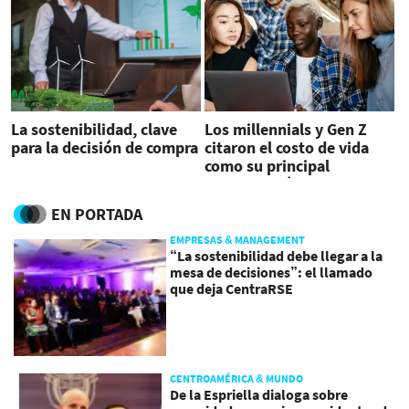
La sostenibilidad, clave
Los millennials y Gen Z
para la decisión de compra
citaron el costo de vida
como su principal
preocupación a nivel
personal
EN PORTADA
EMPRESAS & MANAGEMENT
“La sostenibilidad debe llegar a la
mesa de decisiones”: el llamado
que deja CentraRSE
CENTROAMÉRICA & MUNDO
De la Espriella dialoga sobre