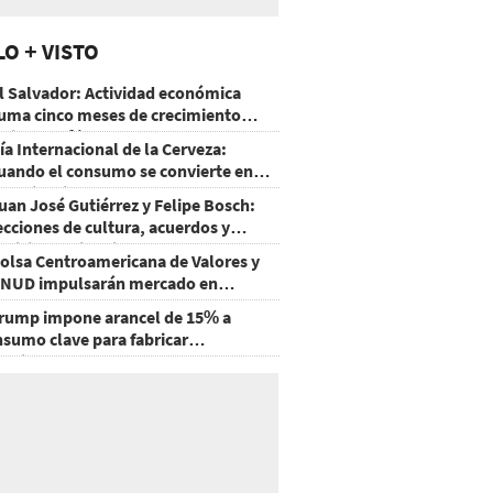
LO + VISTO
l Salvador: Actividad económica
uma cinco meses de crecimiento
rriba de 4%
ía Internacional de la Cerveza:
uando el consumo se convierte en
xperiencia
uan José Gutiérrez y Felipe Bosch:
ecciones de cultura, acuerdos y
ecisiones sin miedo
olsa Centroamericana de Valores y
NUD impulsarán mercado en
onduras
rump impone arancel de 15% a
nsumo clave para fabricar
emiconductores y paneles