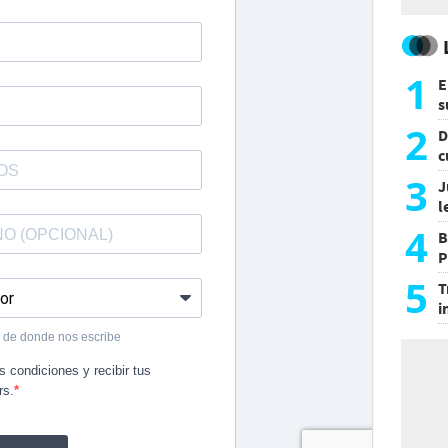
1
E
s
a
2
D
c
e
3
J
l
d
4
B
P
H
5
T
i
s