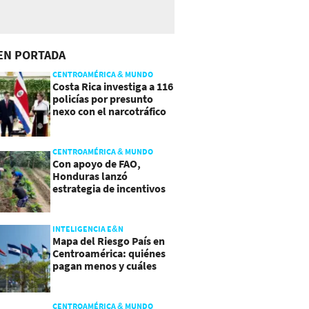
EN PORTADA
CENTROAMÉRICA & MUNDO
Costa Rica investiga a 116
policías por presunto
nexo con el narcotráfico
CENTROAMÉRICA & MUNDO
Con apoyo de FAO,
Honduras lanzó
estrategia de incentivos
para atraer inversión al
agro
INTELIGENCIA E&N
Mapa del Riesgo País en
Centroamérica: quiénes
pagan menos y cuáles
mejoraron
CENTROAMÉRICA & MUNDO