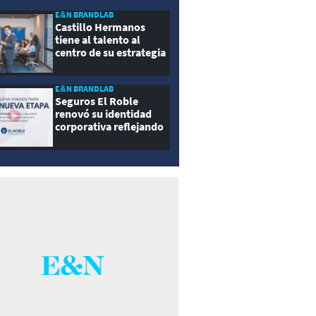
E&N BRANDLAB
Castillo Hermanos
tiene al talento al
centro de su estrategia
E&N BRANDLAB
Seguros El Roble
renovó su identidad
corporativa reflejando
innovación, cercanía y
modernidad