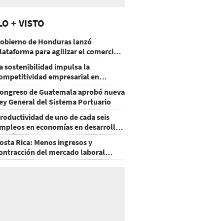
LO + VISTO
obierno de Honduras lanzó
lataforma para agilizar el comercio
xterior
a sostenibilidad impulsa la
ompetitividad empresarial en
uatemala
ongreso de Guatemala aprobó nueva
ey General del Sistema Portuario
roductividad de uno de cada seis
mpleos en economías en desarrollo
odría mejorar por la IA
osta Rica: Menos ingresos y
ontracción del mercado laboral
ausan baja del consumo