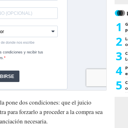
1
G
p
e
2
L
c
G
3
C
L
4
P
e
p
5
C
c
c
la pone dos condiciones: que el juicio
tra para forzarlo a proceder a la compra sea
anciación necesaria.