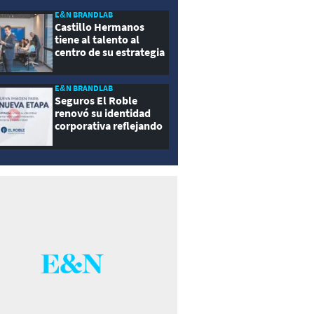
E&N BRANDLAB
Castillo Hermanos
tiene al talento al
centro de su estrategia
E&N BRANDLAB
Seguros El Roble
renovó su identidad
corporativa reflejando
innovación, cercanía y
modernidad