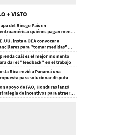
LO + VISTO
apa del Riesgo País en
entroamérica: quiénes pagan menos
 cuáles mejoraron
E.UU. insta a OEA convocar a
ancilleres para "tomar medidas"
obre Nicaragua
prenda cuál es el mejor momento
ara dar el "feedback" en el trabajo
osta Rica envió a Panamá una
ropuesta para solucionar disputa
omercial
on apoyo de FAO, Honduras lanzó
strategia de incentivos para atraer
nversión al agro