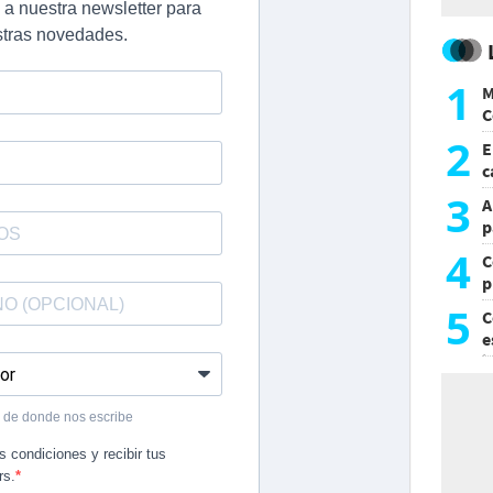
1
M
C
y
2
E
c
s
3
A
p
4
C
p
c
5
C
e
i