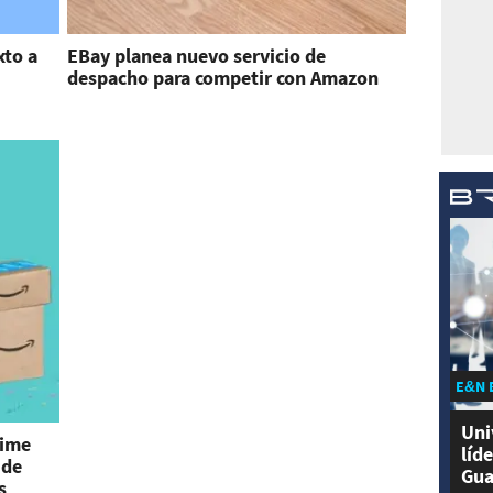
xto a
EBay planea nuevo servicio de
despacho para competir con Amazon
E&N 
Uni
rime
líd
 de
Gua
s