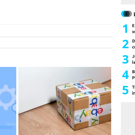
1
E
s
a
2
D
c
e
3
J
l
d
4
B
P
H
5
T
i
s