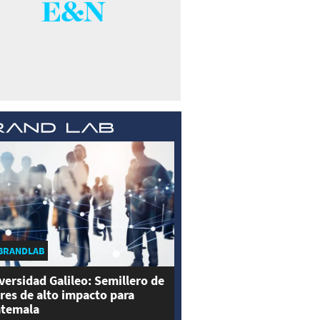
BRANDLAB
versidad Galileo: Semillero de
eres de alto impacto para
temala