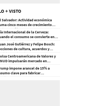
LO + VISTO
l Salvador: Actividad económica
uma cinco meses de crecimiento
rriba de 4%
ía Internacional de la Cerveza:
uando el consumo se convierte en
xperiencia
uan José Gutiérrez y Felipe Bosch:
ecciones de cultura, acuerdos y
ecisiones sin miedo
olsa Centroamericana de Valores y
NUD impulsarán mercado en
onduras
rump impone arancel de 15% a
nsumo clave para fabricar
emiconductores y paneles