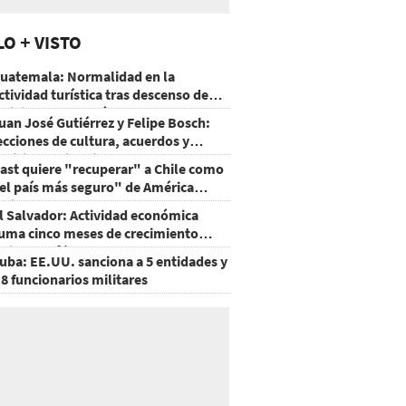
LO + VISTO
uatemala: Normalidad en la
ctividad turística tras descenso de
ctividad del volcán de Fuego
uan José Gutiérrez y Felipe Bosch:
ecciones de cultura, acuerdos y
ecisiones sin miedo
ast quiere "recuperar" a Chile como
el país más seguro" de América
atina
l Salvador: Actividad económica
uma cinco meses de crecimiento
rriba de 4%
uba: EE.UU. sanciona a 5 entidades y
 8 funcionarios militares