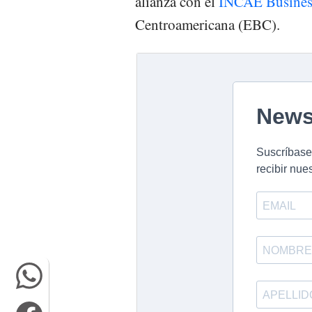
alianza con el
INCAE Busines
Centroamericana (EBC).