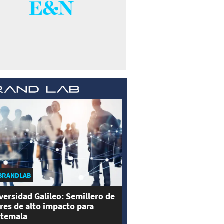
BRANDLAB
versidad Galileo: Semillero de
eres de alto impacto para
temala