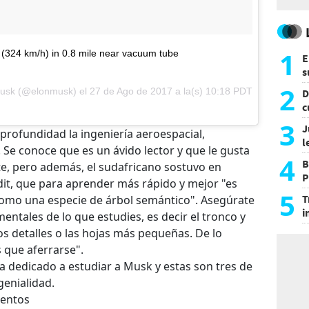
1
324 km/h) in 0.8 mile near vacuum tube
E
s
a
2
usk (@elonmusk) el 27 de Ago de 2017 a la(s) 10:18 PDT
D
c
e
3
J
rofundidad la ingeniería aeroespacial,
l
. Se conoce que es un ávido lector y que le gusta
d
4
B
te, pero además, el sudafricano sostuvo en
P
dit, que para aprender más rápido y mejor "es
H
5
T
como una especie de árbol semántico". Asegúrate
i
entales de lo que estudies, es decir el tronco y
s
los detalles o las hojas más pequeñas. De lo
 que aferrarse".
a dedicado a estudiar a Musk y estas son tres de
genialidad.
ientos