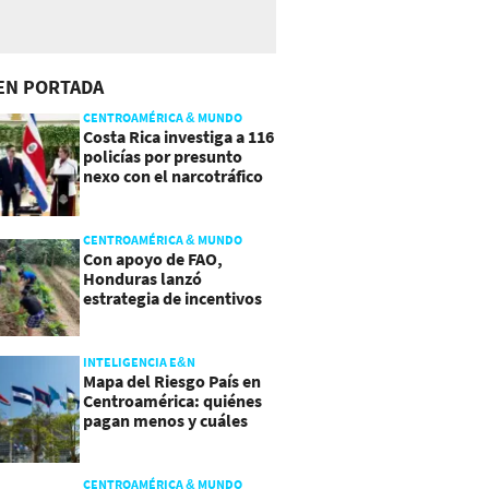
EN PORTADA
CENTROAMÉRICA & MUNDO
Costa Rica investiga a 116
policías por presunto
nexo con el narcotráfico
CENTROAMÉRICA & MUNDO
Con apoyo de FAO,
Honduras lanzó
estrategia de incentivos
para atraer inversión al
agro
INTELIGENCIA E&N
Mapa del Riesgo País en
Centroamérica: quiénes
pagan menos y cuáles
mejoraron
CENTROAMÉRICA & MUNDO