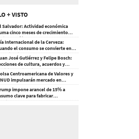
LO + VISTO
l Salvador: Actividad económica
uma cinco meses de crecimiento
rriba de 4%
ía Internacional de la Cerveza:
uando el consumo se convierte en
xperiencia
uan José Gutiérrez y Felipe Bosch:
ecciones de cultura, acuerdos y
ecisiones sin miedo
olsa Centroamericana de Valores y
NUD impulsarán mercado en
onduras
rump impone arancel de 15% a
nsumo clave para fabricar
emiconductores y paneles