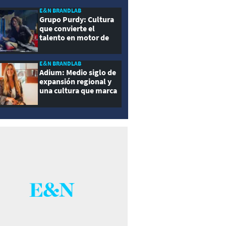
E&N BRANDLAB
Grupo Purdy: Cultura
que convierte el
talento en motor de
crecimiento
E&N BRANDLAB
Adium: Medio siglo de
expansión regional y
una cultura que marca
la diferencia