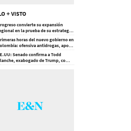
LO + VISTO
rogreso convierte su expansión
egional en la prueba de su estrategia
e sostenibilidad
rimeras horas del nuevo gobierno en
olombia: ofensiva antidrogas, apoyo
e EE.UU. y un atentado
E.UU: Senado confirma a Todd
lanche, exabogado de Trump, como
iscal General