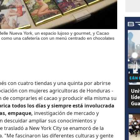
elle Nueva York, un espacio lujoso y gourmet, y Cacao
s como una cafetería con un menú centrado en chocolates
E&N 
és con cuatro tiendas y una quinta por abrirse
Uni
sociación con mujeres agricultoras de Honduras -
líd
in de comprarles el cacao y producir ella misma su
Gua
brica todos los días y siempre está involucrada
tas, empaque,
investigación de mercado y
sin descuidar ampliar sus conocimientos y
e trasladó a New York City se enamoró de la
a. "Me fascinaron las diferentes culturas y gente