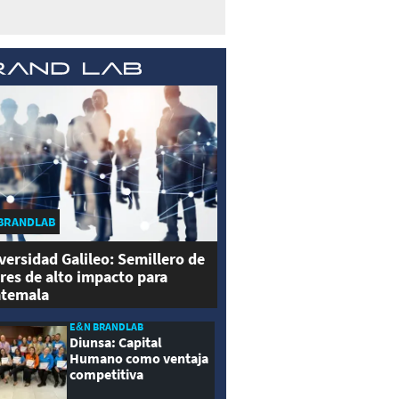
BRANDLAB
versidad Galileo: Semillero de
eres de alto impacto para
temala
E&N BRANDLAB
Diunsa: Capital
Humano como ventaja
competitiva