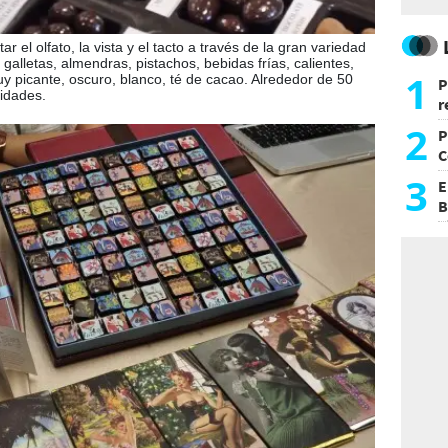
r el olfato, la vista y el tacto a través de la gran variedad
alletas, almendras, pistachos, bebidas frías, calientes,
1
y picante, oscuro, blanco, té de cacao. Alrededor de 50
P
idades.
r
d
2
P
C
d
3
E
B
F